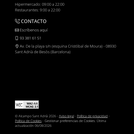
Hipermercado: 09:00 a 22:00
Restaurantes: 9:00 a 22:00
CONTACTO
Escríbenos aquí
93 381 61 51
Av. De la playa s/n (esquina Cristóbal de Moura) - 08930
Sant Adrià de Besòs (Barcelona)
© Alcampo Sant Adrià 2026 -
Aviso legal
-
Política de privacidad
-
Política de Cookies
-
Gestionar preferencias de Cookies
. Última
actualización
06/08/2026