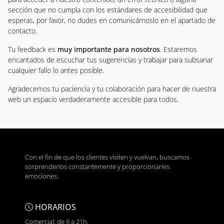
sección que no cumpla con los estándares de accesibilidad que
esperas, por favor, no dudes en comunicárnoslo en el apartado de
contacto.
Tu feedback es
muy importante para nosotros
. Estaremos
encantados de escuchar tus sugerencias y trabajar para subsanar
cualquier fallo lo antes posible.
Agradecemos tu paciencia y tu colaboración para hacer de nuestra
web un espacio verdaderamente accesible para todos.
Con el fin de que los clientes visiten y vuelvan, buscamos
sorprenderlos constantemente y proporcionarles
emociones.
HORARIOS
Comercial: de 9 a 21h.